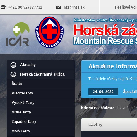
+421 (0) 527877711
hzs@hzs.sk
Tiesňové vol
Aktuality
Aktuálne inform
Horská záchranná služba
Tu nájdete všetky najdôležit
Štatút
24. 06. 2022
Špecial
Riaditeľstvo
Vysoké Tatry
Kde sa nachádzate:
Hlavná strá
Nízke Tatry
Západné Tatry
Lavíny
Malá Fatra