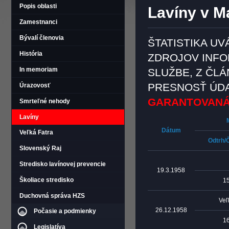
Popis oblasti
Lavíny v Ma
Zamestnanci
Bývalí členovia
ŠTATISTIKA U
História
ZDROJOV INFO
In memoriam
SLUŽBE, Z ČL
PRESNOSŤ ÚD
Úrazovosť
GARANTOVANÁ
Smrteľné nehody
Lavíny
Dátum
Veľká Fatra
Odtrh/
Slovenský Raj
Stredisko lavínovej prevencie
19.3.1958
Školiace stredisko
1
Duchovná správa HZS
Veľ
26.12.1958
Počasie a podmienky
1
Legislatíva