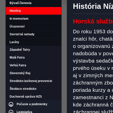
Bývalí členovia
História Ní
História
In memoriam
Horská služba
Úrazovosť
Do roku 1953 do
Smrteľné nehody
znalci hôr, chat
Lavíny
o organizovanú z
Západné Tatry
nadobúda v povo
Malá Fatra
výstavba sedačk
Veľká Fatra
prvého úseku v r
Slovenský Raj
aj v zimných me
Stredisko lavínovej prevencie
záchranným zbo
Školiace stredisko
poriada kurzy a 
zamestnanci z Ní
Duchovná správa HZS
kde záchranná či
Počasie a podmienky
záchrannej služ
Legislatíva