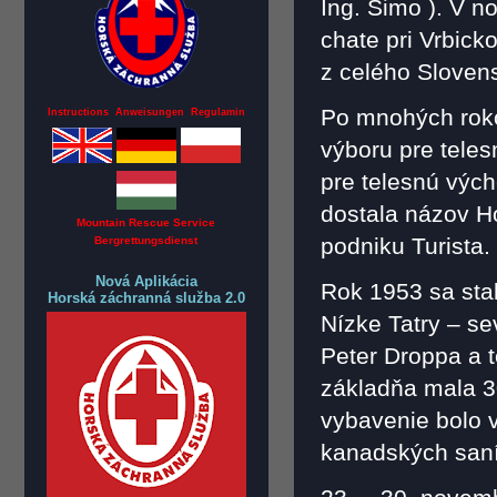
Ing. Šimo ). V n
chate pri Vrbic
z celého Sloven
Po mnohých roko
Instructions Anweisungen Regulamin
výboru pre tele
pre telesnú vých
dostala názov Ho
Mountain Rescue Service
podniku Turista.
Bergrettungsdienst
Nová Aplikácia
Rok 1953 sa sta
Horská záchranná služba 2.0
Nízke Tatry – se
Peter Droppa a 
základňa mala 3
vybavenie bolo v
kanadských saní