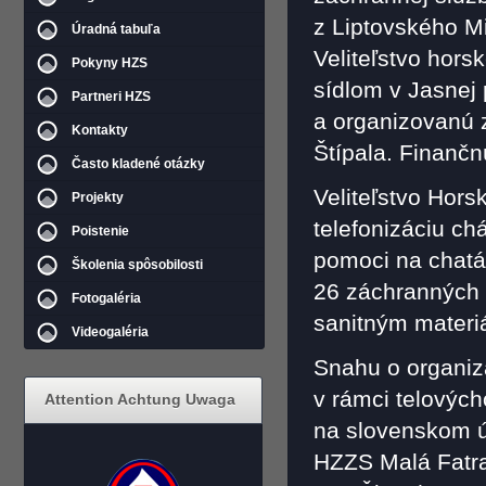
z Liptovského M
Úradná tabuľa
Veliteľstvo hors
Pokyny HZS
sídlom v Jasnej
Partneri HZS
a organizovanú 
Kontakty
Štípala. Finančn
Často kladené otázky
Veliteľstvo Hors
Projekty
telefonizáciu ch
Poistenie
pomoci na chatá
Školenia spôsobilosti
26 záchranných s
Fotogaléria
sanitným materi
Videogaléria
Snahu o organiz
v rámci telovýc
Attention Achtung Uwaga
na slovenskom ú
HZZS Malá Fatra (