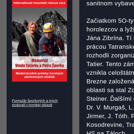
sanitnom vybave
Začiatkom 5O-tyc
horolezcov a lyž
Jána Zibrína. Tí 
prácou Tatranske
rozhodli zorgani
Tatier. Tento zá
vznikla celoštát
Brezne založená
oblasti sa stal 
Steiner. Ďalšími
Formulár športových a iných
podujatí v horskej oblasti
Dr. V. Murgaš, L.
Jirmer, J. Tóth
Kosodrevine, Tr
HS na Táloch.