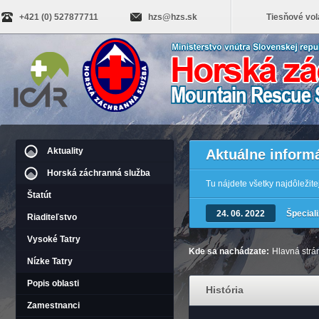
+421 (0) 527877711
hzs@hzs.sk
Tiesňové vol
Aktuality
Aktuálne inform
Horská záchranná služba
Tu nájdete všetky najdôležit
Štatút
24. 06. 2022
Špecial
Riaditeľstvo
Vysoké Tatry
Kde sa nachádzate:
Hlavná strá
Nízke Tatry
Popis oblasti
História
Zamestnanci