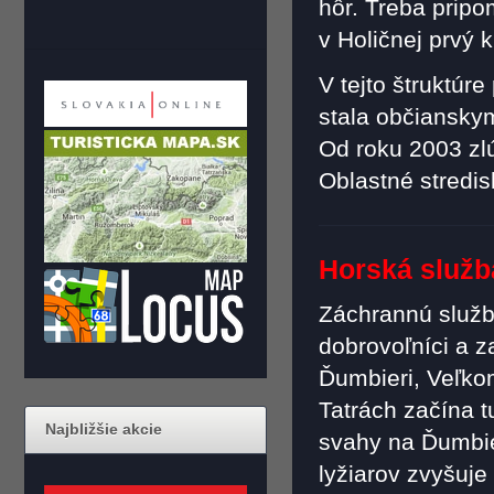
hôr. Treba pripo
v Holičnej prvý 
V tejto štruktúr
stala občiansky
Od roku 2003 zlú
Oblastné stredis
Horská služba
Záchrannú službu
dobrovoľníci a 
Ďumbieri, Veľko
Tatrách začína t
Najbližšie akcie
svahy na Ďumbie
lyžiarov zvyšuje