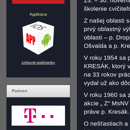
23. – 30. novem
školenie cvičiteľo
Applikácie
Z našej oblasti s
prvý oblastný vý
oblasti – p. Drop
Ošvalda a p. Kre
V roku 1954 sa 
zmluvné podmienky
KRESÁK, ktorý v
na 33 rokov prác
vydal už ako dô
Partneri
V roku 1960 sa 
akcie „ Z“ MsNV 
práve p. Kresák.
O nešťastiach a 