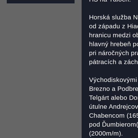
Horská služba Ní
od západu z Hia
hranicu medzi ob
hlavný hrebeň po
pri náročných p
pátracích a zác
Východiskovými m
Brezno a Podbre
Telgárt alebo Do
útulne Andrejco
Chabencom (1650
pod Ďumbierom
(2000m/m).