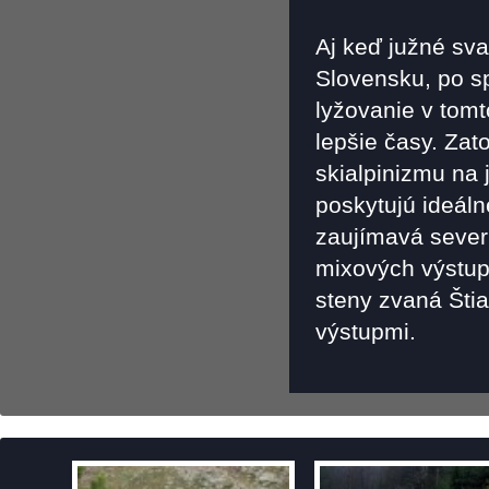
Aj keď južné sva
Slovensku, po s
lyžovanie v tomt
lepšie časy. Zat
skialpinizmu na 
poskytujú ideáln
zaujímavá sever
mixových výstupo
steny zvaná Štia
výstupmi.