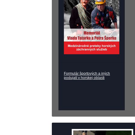
Formulár športových a iných
podujatí v horskej oblasti