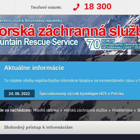
18 300
k
Tiesňové volanie:
Aktuálne informácie
Tu nájdete všetky najdôležitejšie informácie týkajúce sa momentálneho stavu v
24. 06. 2022
Špecializovaný výcvik kynológov HZS v Poľsku
de sa nachádzate:
Hlavná stránka
Horská záchranná služba
Riaditeľstvo
S
Slobodný prístup k informáciám