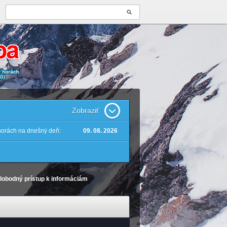
Zobraziť
 horách na dnešný deň:
09. 08. 2026
lobodný prístup k informáciám