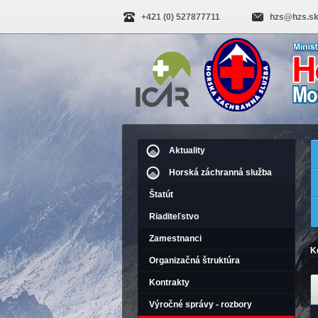
+421 (0) 527877711
hzs@hzs.s
Aktuality
Horská záchranná služba
Štatút
Riaditeľstvo
Zamestnanci
K
Organizačná štruktúra
Kontrakty
Výročné správy - rozbory