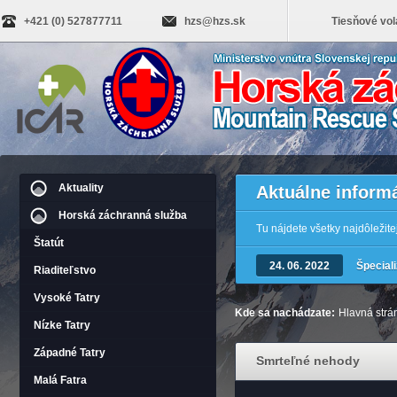
+421 (0) 527877711
hzs@hzs.sk
Tiesňové vol
Aktuality
Aktuálne inform
Horská záchranná služba
Tu nájdete všetky najdôležit
Štatút
24. 06. 2022
Špecial
Riaditeľstvo
Vysoké Tatry
Kde sa nachádzate:
Hlavná strá
Nízke Tatry
Západné Tatry
Smrteľné nehody
Malá Fatra