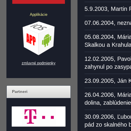
5.9.2003, Martin 
Applikácie
07.06.2004, nezná
05.08.2004, Mári
Skalkou a Krahula
12.02.2005, Pavol
zmluvné podmienky
zahynul po zasyp
23.09.2005, Ján K
Partneri
26.04.2006, Mári
dolina, zablúdeni
30.09.2006, Ľubo
pád zo skalného b