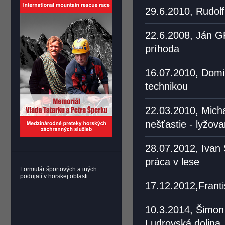
29.6.2010, Rudolf
22.6.2008, Ján G
príhoda
16.07.2010, Domin
technikou
22.03.2010, Micha
nešťastie - lyžov
28.07.2012, Ivan Š
práca v lese
Formulár športových a iných
podujatí v horskej oblasti
17.12.2012,Franti
10.3.2014, Šimon 
Ludrovská dolina