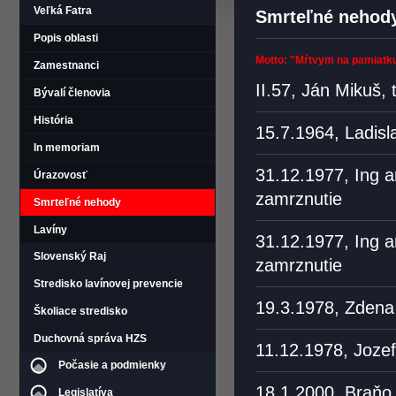
Veľká Fatra
Smrteľné nehody
Popis oblasti
Motto: "Mŕtvym na pamiatku
Zamestnanci
II.57, Ján Mikuš, 
Bývalí členovia
História
15.7.1964, Ladisla
In memoriam
31.12.1977, Ing a
Úrazovosť
zamrznutie
Smrteľné nehody
Lavíny
31.12.1977, Ing a
Slovenský Raj
zamrznutie
Stredisko lavínovej prevencie
19.3.1978, Zdena 
Školiace stredisko
Duchovná správa HZS
11.12.1978, Joze
Počasie a podmienky
18.1.2000, Braňo 
Legislatíva