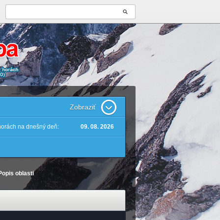
Zobraziť
 horách na dnešný deň:
09. 08. 2026
Popis oblasti