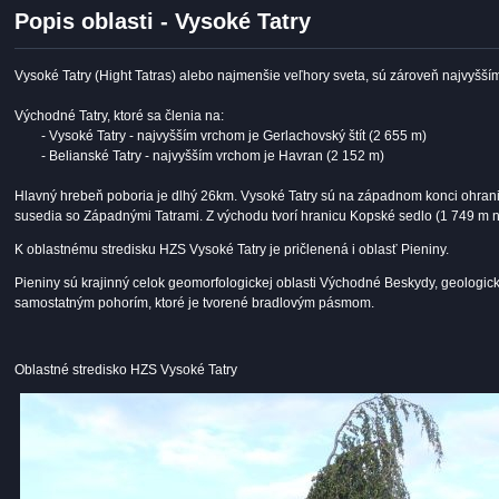
Popis oblasti - Vysoké Tatry
Vysoké Tatry (Hight Tatras) alebo najmenšie veľhory sveta, sú zároveň najvyšš
Východné Tatry, ktoré sa členia na:
- Vysoké Tatry - najvyšším vrchom je Gerlachovský štít (2 655 m)
- Belianské Tatry - najvyšším vrchom je Havran (2 152 m)
Hlavný hrebeň poboria je dlhý 26km. Vysoké Tatry sú na západnom konci ohran
susedia so Západnými Tatrami. Z východu tvorí hranicu Kopské sedlo (1 749 m n.
K oblastnému stredisku HZS Vysoké Tatry je pričlenená i oblasť Pieniny.
Pieniny sú krajinný celok geomorfologickej oblasti Východné Beskydy, geologi
samostatným pohorím, ktoré je tvorené bradlovým pásmom.
Oblastné stredisko HZS Vysoké Tatry