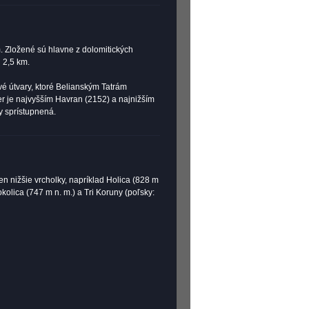
 Zložené sú hlavne z dolomitických
u 2,5 km.
é útvary, ktoré Belianským Tatrám
ier je najvyšším Havran (2152) a najnižším
ky sprístupnená.
 nižšie vrcholky, napríklad Holica (828 m
kolica (747 m n. m.) a Tri Koruny (poľsky: