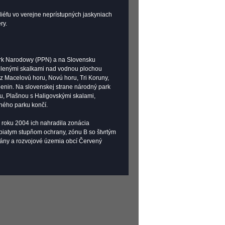
liéfu vo verejne neprístupných jaskyniach
ry.
Park Narodowy (PPN) a na Slovensku
elenými skalkami nad vodnou plochou
z Macelovú horu, Novú horu, Tri Koruny,
ienin. Na slovenskej strane národný park
u, Plašnou s Haligovskými skalami,
ného parku končí.
 roku 2004 ich nahradila zonácia
 piatym stupňom ochrany, zónu B so štvrtým
ilány a rozvojové územia obcí Červený