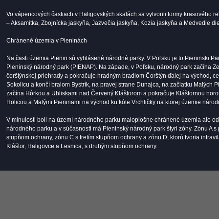
Vo vápencových častiach v Haligovských skalách sa vytvorili formy krasového re
– Aksamitka, Zbojnícka jaskyňa, Jazvečia jaskyňa, Kozia jaskyňa a Medvedie die
Chránené územia v Pieninách
Na časti územia Pienin sú vyhlásené národné parky. V Poľsku je to Pieninski 
Pieninský národný park (PIENAP). Na západe, v Poľsku, národný park začína Z
čorštýnskej priehrady a pokračuje hradným bradlom Čorštýn ďalej na východ, ce
Sokolicu a končí bralom Bystrík, na pravej strane Dunajca, na začiatku Malých P
začína Hôrkou a Uhliskami nad Červený Kláštorom a pokračuje Kláštornou horo
Holicou a Malými Pieninami na východ ku kóte Vrchličky na ktorej územie národ
V minulosti boli na území národného parku maloplošne chránené územia ale od
národného parku a v súčasnosti má Pieninský národný park štyri zóny. Zónu A s
stupňom ochrany, zónu C s tretím stupňom ochrany a zónu D, ktorú tvoria intrav
Kláštor, Haligovce a Lesnica, s druhým stupňom ochrany.