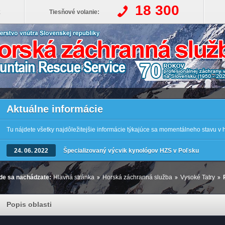
18 300
k
Tiesňové volanie:
Aktuálne informácie
Tu nájdete všetky najdôležitejšie informácie týkajúce sa momentálneho stavu v
24. 06. 2022
Špecializovaný výcvik kynológov HZS v Poľsku
de sa nachádzate:
Hlavná stránka
Horská záchranná služba
Vysoké Tatry
Popis oblasti