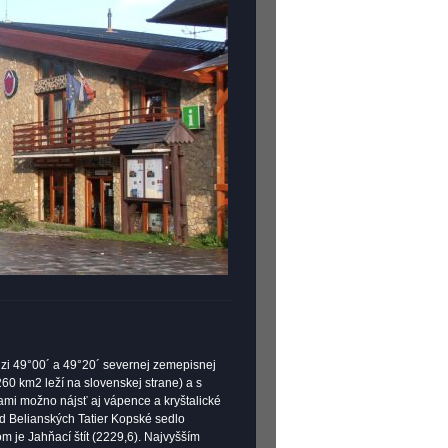
edzi 49°00´ a 49°20´ severnej zemepisnej
60 km2 leží na slovenskej strane) a s
ami možno nájsť aj vápence a kryštalické
od Belianských Tatier Kopské sedlo
 je Jahňací štít (2229,6). Najvyšším