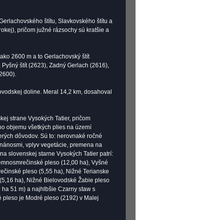
Gerlachovského štítu, Slavkovského štítu a
okej), pričom južné rázsochy sú kratšie a
ko 2600 m a to Gerlachovský štít
, Pyšný štít (2623), Zadný Gerlach (2616),
(2600).
lovodskej doline. Meral 14,2 km, dosahoval
ej strane Vysokých Tatier, pričom
ého objemu všetkých plies na území
acerých dôvodov. Sú to: nerovnaké ročné
 nánosmi, vplyv vegetácie, premena na
na slovenskej starne Vysokých Tatier patrí:
Temnosmrečinské pleso (12,00 ha), Vyšné
ečinské pleso (5,55 ha), Nižné Terianske
(5,16 ha), Nižné Bielovodské Žabie pleso
9 ha 51 m) a najhlbšie Czarny staw s
é pleso je Modré pleso (2192) v Malej