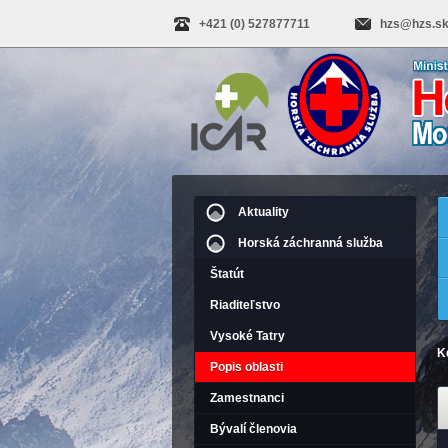
+421 (0) 527877711
hzs@hzs.s
Aktuality
Horská záchranná služba
Štatút
Riaditeľstvo
Vysoké Tatry
K
Popis oblasti
Zamestnanci
Bývalí členovia