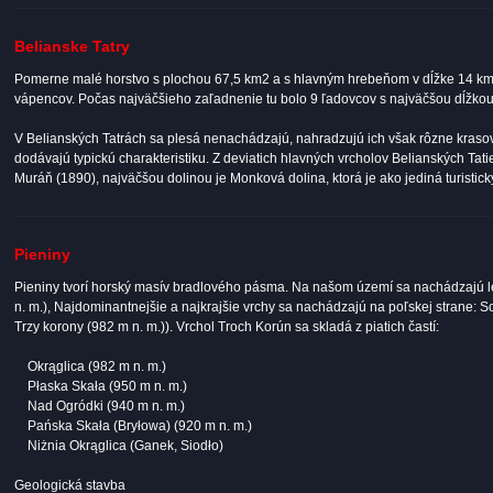
Belianske Tatry
Pomerne malé horstvo s plochou 67,5 km2 a s hlavným hrebeňom v dĺžke 14 km.
vápencov. Počas najväčšieho zaľadnenie tu bolo 9 ľadovcov s najväčšou dĺžko
V Belianských Tatrách sa plesá nenachádzajú, nahradzujú ich však rôzne krasov
dodávajú typickú charakteristiku. Z deviatich hlavných vrcholov Belianských Tat
Muráň (1890), najväčšou dolinou je Monková dolina, ktorá je ako jediná turistic
Pieniny
Pieniny tvorí horský masív bradlového pásma. Na našom území sa nachádzajú len
n. m.), Najdominantnejšie a najkrajšie vrchy sa nachádzajú na poľskej strane: So
Trzy korony (982 m n. m.)). Vrchol Troch Korún sa skladá z piatich častí:
Okrąglica (982 m n. m.)
Płaska Skała (950 m n. m.)
Nad Ogródki (940 m n. m.)
Pańska Skała (Bryłowa) (920 m n. m.)
Niżnia Okrąglica (Ganek, Siodło)
Geologická stavba