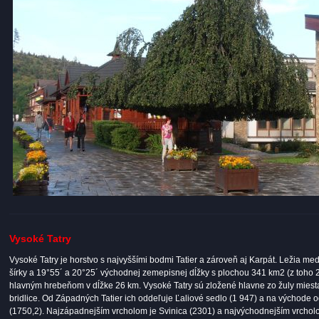
Vysoké Tatry
Vysoké Tatry je horstvo s najvyššími bodmi Tatier a zároveň aj Karpát. Ležia m
šírky a 19°55´ a 20°25´ východnej zemepisnej dĺžky s plochou 341 km2 (z toho 2
hlavným hrebeňom v dĺžke 26 km. Vysoké Tatry sú zložené hlavne zo žuly miest
bridlice. Od Západných Tatier ich oddeľuje Ľaliové sedlo (1 947) a na východe 
(1750,2). Najzápadnejším vrcholom je Svinica (2301) a najvýchodnejším vrcholom