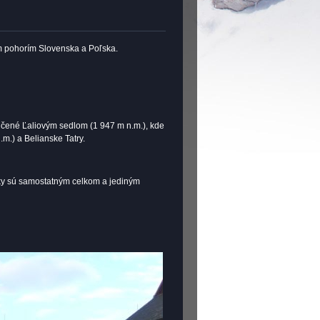
ím pohorím Slovenska a Poľska.
ičené Ľaliovým sedlom (1 947 m n.m.), kde
m.) a Belianske Tatry.
cky sú samostatným celkom a jediným