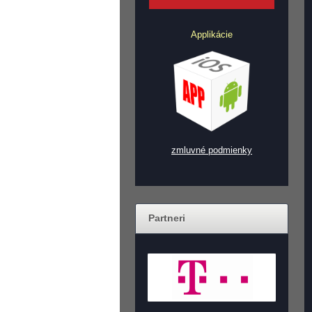
Applikácie
zmluvné podmienky
Partneri