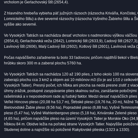
vrcholom je Gerlachovský štít (2654,4).
Z hlavného hrebeňa vybieha päť južných rázsoch (rázsocha Kriváňa, Končistej, 
Lomnického štítu) a dve severné rázsochy (rázsocha Vyšného Žabieho štítu a Šir
vyššie ako severné.
Vo Vysokých Tatrách sa nachádza desať vrcholov s nadmorskou výškou väčšou a
(2654,4), Gerlachovská veža (2642), Lomnický štít (2633,9), Ľadový štít (2627,3)
Lavínový štít (2606), Malý Ľadový štít (2602), Kotlový štít (2601), Lavínová veža 
Počas najväčšieho zaľadnenie tu bolo 33 ľadovcov, pričom najdlhší tiekol v Bie
hrúbku skoro 300 m a zaberal plochu 5760 ha.
Vo Vysokých Tatrách sa nachádza 120 až 190 plies, z toho okolo 100 na slovensk
zaberajú plochu cca 3 km2 a objem asi 10 miliónov m3 (čo je asi 1/10 z celkov
Vysokých Tatier). Presný počet, ich hĺbka ani plocha sa nedá presne zistiť z vi
úhrny zrážok, postupné zasypávanie plies skalnou suťou, zanášanie potočnými
rašeliniská a v neposlednom rade aj ľudský faktor. Medzi desať najväčších plies 
Veľké Hincovo pleso (20,08 ha 53,7 m), Štrbské pleso (19,76 ha, 20 m), Nižné 
Bielovodské Žabie pleso (9,56 ha), Popradské pleso (6,88 ha), Vyšné Temnosmr
pleso (5,47 ha), Vyšné Wahlenbergovo pleso (5,18 ha), Krivánske Zelené pleso 
(4,65 ha), pričom najväčšie pleso na území Vysokých Tatier je Morskie Oko (34,
hĺbkou 84 m. Obidve ležia na poľskej strane Vysokých Tatier. Najvyššie položen
Studenej doline a najnižšie sú položené Rakytovské plieska (1323 a 1330).