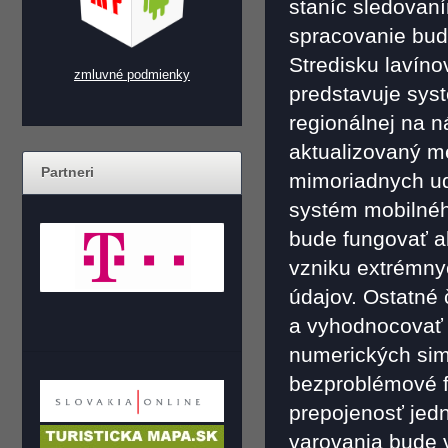
staníc sledovaní
spracovanie bud
Stredisku lavín
zmluvné podmienky
predstavuje sys
regionálnej na 
aktualizovaný m
Partneri
mimoriadnych uda
systém mobilného
bude fungovať 
vzniku extrémny
údajov. Ostatné
a vyhodnocovať 
numerických simu
bezproblémové f
prepojenosť jed
varovania bude v