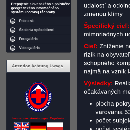
Prepojenie slovenského a poľského
udalostí a odol
geografického informačného
systému horskej záchrany
zmenou klímy
Poistenie
Špecifický cieľ:
Školenia spôsobilosti
mimoriadnych ud
Fotogaléria
Cieľ:
Zníženie n
Videogaléria
rizík na obyvate
schopného komp
Attention Achtung Uwaga
najmä na vznik 
Výsledky:
Reali
očakávaných mer
plocha pok
varovania 5
Instructions Anweisungen Regulamin
počet subjek
počet systé