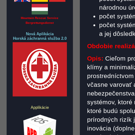
národnou úr
počet systé
Mountain Rescue Service
Bergrettungsdienst
počet systé
a jej dôsled
Nová Aplikácia
Horská záchranná služba 2.0
Obdobie realizá
Opis:
Cieľom pr
klímy a minimaliz
prostredníctvo
včasne varovať 
nebezpečenstva.
systémov, ktoré 
Applikácie
ktoré budú spol
prírodných rizík
inovácia (dopln