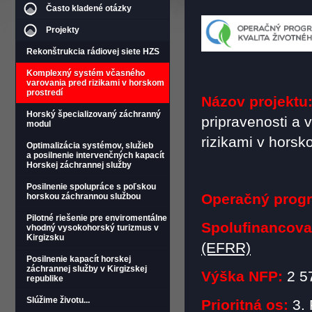
Často kladené otázky
Projekty
Rekonštrukcia rádiovej siete HZS
Komplexný systém včasného
varovania pred rizikami v horskom
prostredí
Názov projektu
Horský špecializovaný záchranný
pripravenosti a
modul
rizikami v horsk
Optimalizácia systémov, služieb
a posilnenie intervenčných kapacít
Horskej záchrannej služby
Posilnenie spolupráce s poľskou
Operačný prog
horskou záchrannou službou
Pilotné riešenie pre enviromentálne
Spolufinancova
vhodný vysokohorský turizmus v
Kirgizsku
(EFRR)
Posilnenie kapacít horskej
záchrannej služby v Kirgizskej
Výška NFP:
2 5
republike
Slúžime životu...
Prioritná os:
3. 