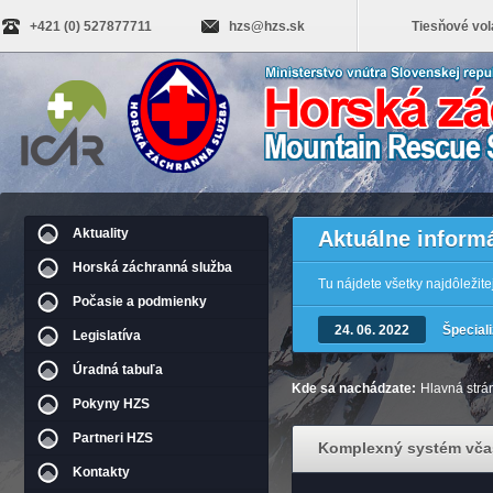
+421 (0) 527877711
hzs@hzs.sk
Tiesňové vol
Aktuality
Aktuálne inform
Horská záchranná služba
Tu nájdete všetky najdôležit
Počasie a podmienky
24. 06. 2022
Špecial
Legislatíva
Úradná tabuľa
Kde sa nachádzate:
Hlavná strá
Pokyny HZS
Partneri HZS
Komplexný systém včas
Kontakty