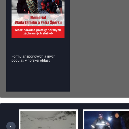
Formulár športových a iných
podujatí v horskej oblasti