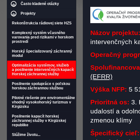
Často kladené otázky
Projekty
Rekonštrukcia rádiovej siete HZS
Názov projektu
Komplexný systém včasného
varovania pred rizikami v horskom
intervenčných k
prostredí
Horský špecializovaný záchranný
Operačný prog
modul
Optimalizácia systémov, služieb
Spolufinancova
a posilnenie intervenčných kapacít
Horskej záchrannej služby
(EFRR)
Posilnenie spolupráce s poľskou
Výška NFP:
5 5
horskou záchrannou službou
Pilotné riešenie pre enviromentálne
Prioritná os:
3. 
vhodný vysokohorský turizmus v
Kirgizsku
udalostí a odol
Posilnenie kapacít horskej
zmenou klímy
záchrannej služby v Kirgizskej
republike
Špecifický cieľ:
Slúžime životu...