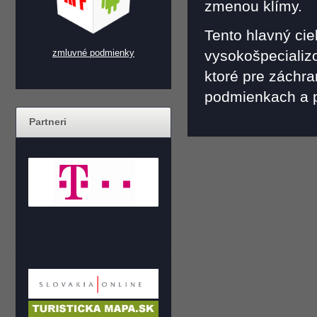
zmenou klímy.
Tento hlavný ci
zmluvné podmienky
vysokošpecializo
ktoré pre záchr
podmienkach a pr
Partneri