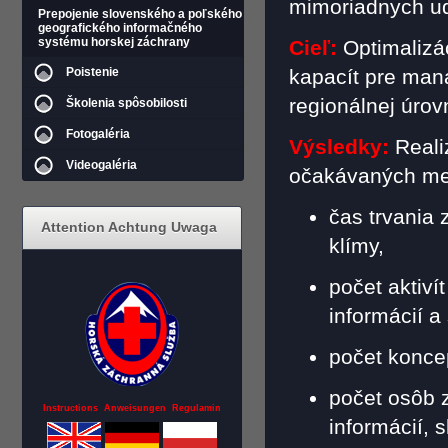
mimoriadnych ud
Prepojenie slovenského a poľského
geografického informačného
systému horskej záchrany
Cieľ:
Optimalizá
Poistenie
kapacít pre man
regionálnej úrovn
Školenia spôsobilosti
Fotogaléria
Výsledky:
Reali
Videogaléria
očakávaných mer
čas trvania
Attention Achtung Uwaga
klímy,
počet aktiv
informácií a
počet konce
počet osôb 
Instructions Anweisungen Regulamin
informácií, 