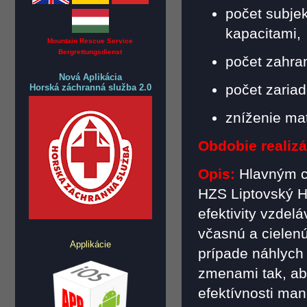
počet subje
kapacitami,
Mountain Rescue Service
Bergrettungsdienst
počet zahra
Nová Aplikácia
počet zariad
Horská záchranná služba 2.0
zníženie ma
Obdobie realizá
Opis:
Hlavným c
HZS Liptovský H
efektivity vzdel
včasnú a cielenú
Applikácie
prípade náhlych 
zmenami tak, ab
efektívnosti ma