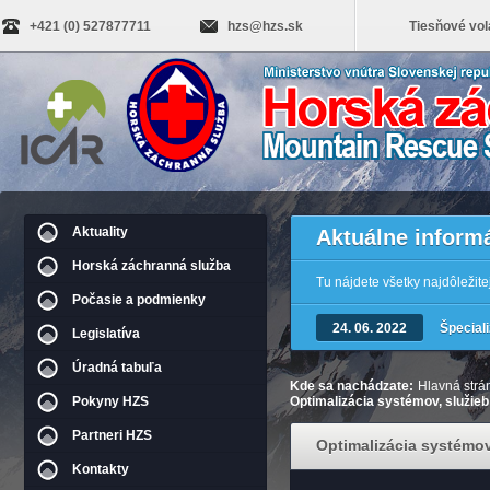
+421 (0) 527877711
hzs@hzs.sk
Tiesňové vol
Aktuality
Aktuálne inform
Horská záchranná služba
Tu nájdete všetky najdôležit
Počasie a podmienky
24. 06. 2022
Špecial
Legislatíva
Úradná tabuľa
Kde sa nachádzate:
Hlavná strá
Pokyny HZS
Optimalizácia systémov, služieb
Partneri HZS
Optimalizácia systémov
Kontakty