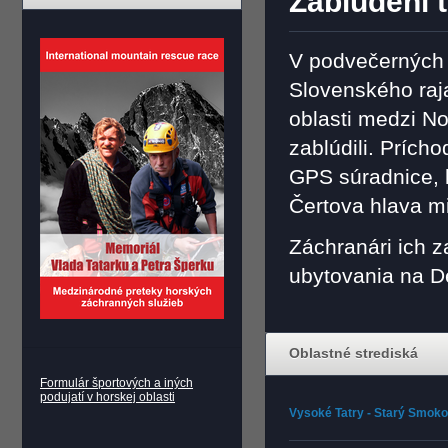
Zablúdení t
V podvečerných 
Slovenského raja 
oblasti medzi N
zablúdili. Prícho
GPS súradnice, k
Čertova hlava m
Záchranári ich z
ubytovania na D
Oblastné strediská
Formulár športových a iných
podujatí v horskej oblasti
Vysoké Tatry - Starý Smok