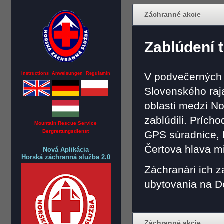
Záchranné akcie
Zablúdení t
Instructions Anweisungen Regulamin
V podvečerných 
Slovenského raja 
oblasti medzi N
zablúdili. Prícho
Mountain Rescue Service
Bergrettungsdienst
GPS súradnice, k
Čertova hlava m
Nová Aplikácia
Horská záchranná služba 2.0
Záchranári ich z
ubytovania na D
Záchranné akcie