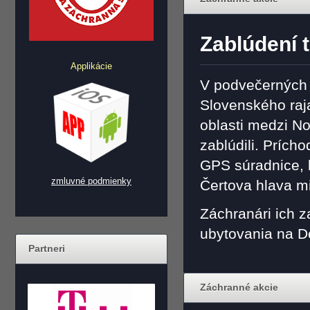
Zablúdení t
Applikácie
V podvečerných 
Slovenského raja 
oblasti medzi N
zablúdili. Prícho
GPS súradnice, k
zmluvné podmienky
Čertova hlava m
Záchranári ich z
ubytovania na D
Partneri
Záchranné akcie