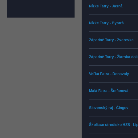
Nízke Tatry - Jasná
Nízke Tatry - Bystrá
Západné Tatry - Zverovka
Západné Tatry - Žiarska dol
Veľká Fatra - Donovaly
Malá Fatra - Štefanová
Slovenský raj - Čingov
Školiace stredisko HZS - L