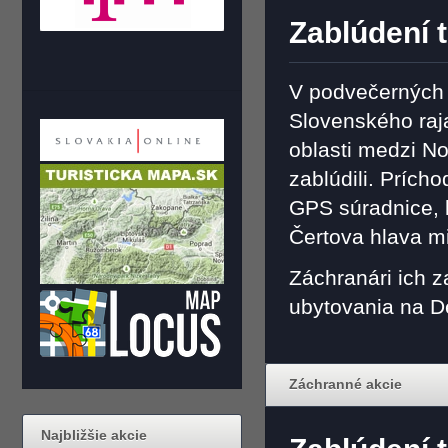
Zablúdení t
V podvečerných 
Slovenského raja 
oblasti medzi N
zablúdili. Prícho
GPS súradnice, k
Čertova hlava m
Záchranári ich z
ubytovania na D
Záchranné akcie
Najbližšie akcie