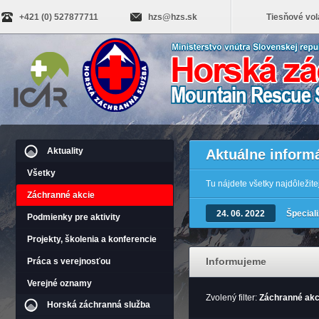
+421 (0) 527877711
hzs@hzs.sk
Tiesňové vol
Aktuality
Aktuálne inform
Všetky
Tu nájdete všetky najdôležit
Záchranné akcie
24. 06. 2022
Špecial
Podmienky pre aktivity
Projekty, školenia a konferencie
Informujeme
Práca s verejnosťou
Verejné oznamy
Zvolený filter:
Záchranné akc
Horská záchranná služba