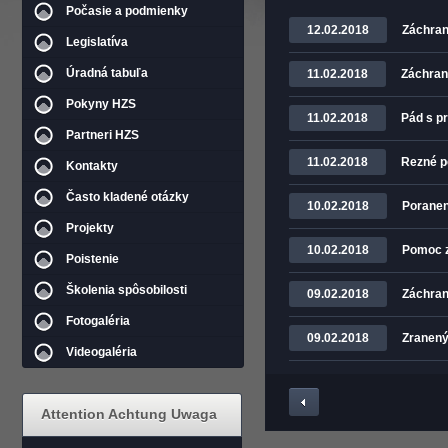
Počasie a podmienky
12.02.2018
Záchran
Legislatíva
Úradná tabuľa
11.02.2018
Záchraná
Pokyny HZS
11.02.2018
Pád s p
Partneri HZS
11.02.2018
Rezné p
Kontakty
Často kladené otázky
10.02.2018
Poranen
Projekty
10.02.2018
Pomoc z
Poistenie
Školenia spôsobilosti
09.02.2018
Záchran
Fotogaléria
09.02.2018
Zranený
Videogaléria
Attention Achtung Uwaga