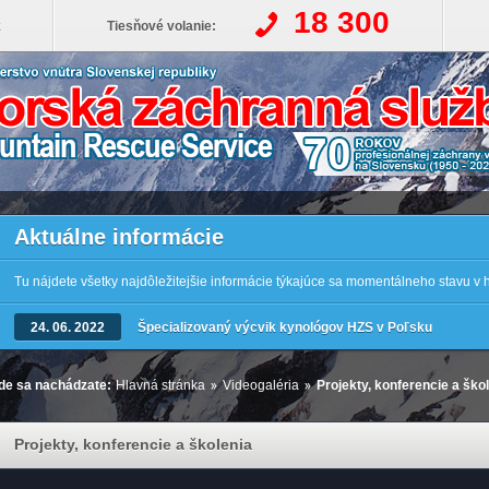
18 300
k
Tiesňové volanie:
Aktuálne informácie
Tu nájdete všetky najdôležitejšie informácie týkajúce sa momentálneho stavu v
24. 06. 2022
Špecializovaný výcvik kynológov HZS v Poľsku
de sa nachádzate:
Hlavná stránka
Videogaléria
Projekty, konferencie a ško
Projekty, konferencie a školenia