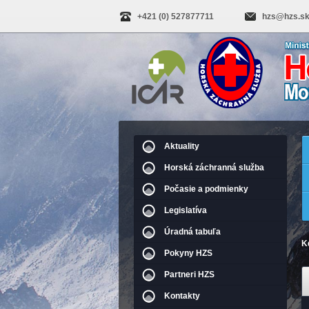
+421 (0) 527877711
hzs@hzs.s
Aktuality
Horská záchranná služba
Počasie a podmienky
Legislatíva
Úradná tabuľa
K
Pokyny HZS
Partneri HZS
Kontakty