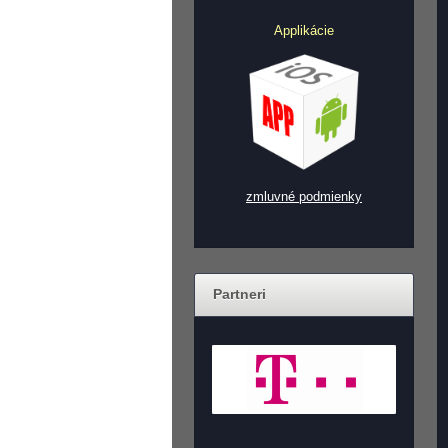
Applikácie
zmluvné podmienky
Partneri