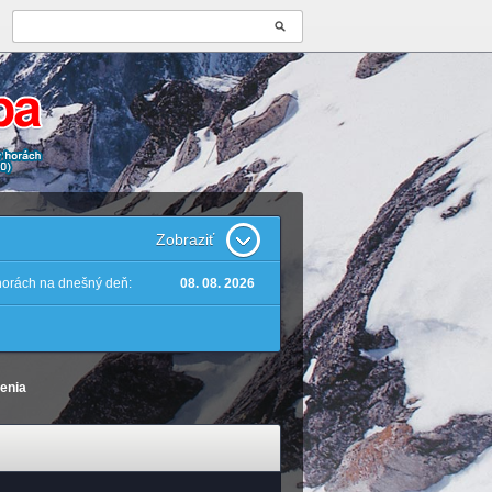
Zobraziť
 horách na dnešný deň:
08. 08. 2026
lenia