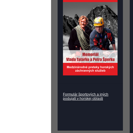
Formulár športových a iných
podujatí v horskej oblasti