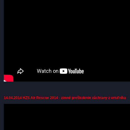
14.04.2014 HZS Air Rescue 2014 - zimné preškolenie záchrany z vrtuľníka