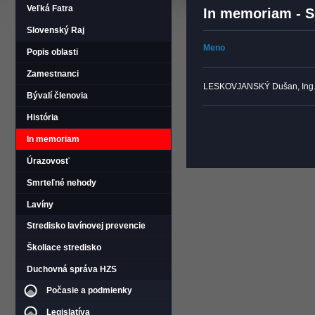
Veľká Fatra
In memoriam - S
Slovenský Raj
Meno
Popis oblasti
Zamestnanci
LESKOVJANSKÝ Dušan, Ing
Bývalí členovia
História
In memoriam
Úrazovosť
Smrteľné nehody
Lavíny
Stredisko lavínovej prevencie
Školiace stredisko
Duchovná správa HZS
Počasie a podmienky
Legislatíva