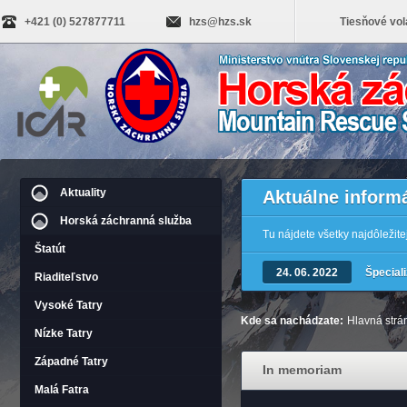
+421 (0) 527877711
hzs@hzs.sk
Tiesňové vol
Aktuality
Aktuálne inform
Horská záchranná služba
Tu nájdete všetky najdôležit
Štatút
24. 06. 2022
Špecial
Riaditeľstvo
Vysoké Tatry
Kde sa nachádzate:
Hlavná strá
Nízke Tatry
Západné Tatry
In memoriam
Malá Fatra