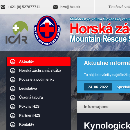
+421 (0) 527877711
hzs@hzs.sk
Tiesňové vol
Aktuality
Aktuálne inform
Horská záchranná služba
Tu nájdete všetky najdôležit
Počasie a podmienky
24. 06. 2022
Špecial
Legislatíva
Úradná tabuľa
Informujeme
Pokyny HZS
Partneri HZS
Kynologick
Kontakty