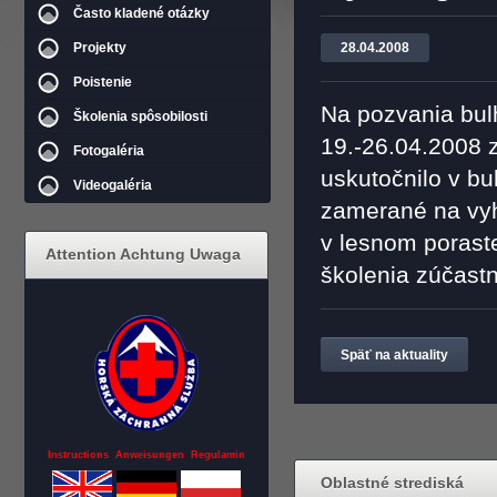
Často kladené otázky
Projekty
28.04.2008
Poistenie
Na pozvania bul
Školenia spôsobilosti
19.-26.04.2008 z
Fotogaléria
uskutočnilo v bu
Videogaléria
zamerané na vyh
v lesnom porast
Attention Achtung Uwaga
školenia zúčastn
Späť na aktuality
Instructions Anweisungen Regulamin
Oblastné strediská