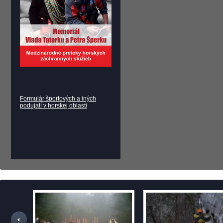
Formulár športových a iných
podujatí v horskej oblasti