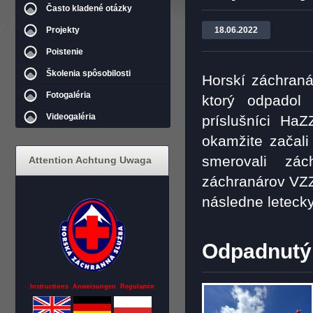
Často kladené otázky
Projekty
18.06.2022
Poistenie
Školenia spôsobilosti
Horskí záchraná
Fotogaléria
ktorý odpadol
Videogaléria
príslušníci HaZ
okamžite začali
smerovali zá
Attention Achtung Uwaga
záchranárov VZZ
následne leteck
Odpadnutý
Instructions Anweisungen Regulamin