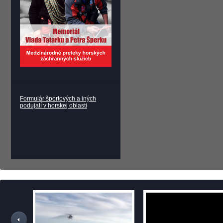
Formulár športových a iných
podujatí v horskej oblasti