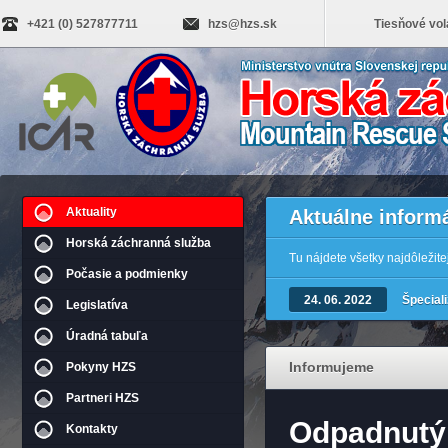
+421 (0) 527877711
hzs@hzs.sk
Tiesňové vol
Aktuality
Aktuálne inform
Horská záchranná služba
Tu nájdete všetky najdôležit
Počasie a podmienky
24. 06. 2022
Špecial
Legislatíva
Úradná tabuľa
Informujeme
Pokyny HZS
Partneri HZS
Odpadnutý
Kontakty