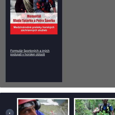
Formulár športových a iných
podujatí v horskej oblasti