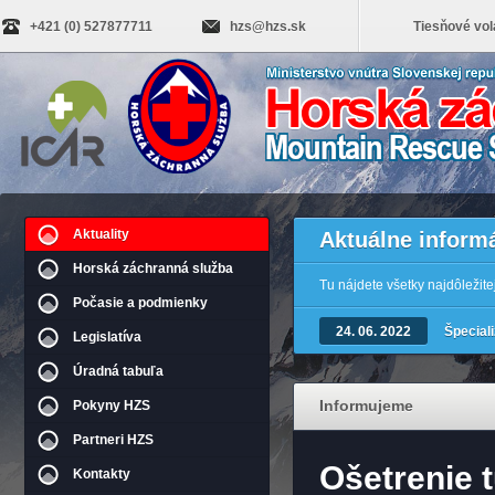
+421 (0) 527877711
hzs@hzs.sk
Tiesňové vol
Aktuality
Aktuálne inform
Horská záchranná služba
Tu nájdete všetky najdôležit
Počasie a podmienky
24. 06. 2022
Špecial
Legislatíva
Úradná tabuľa
Informujeme
Pokyny HZS
Partneri HZS
Ošetrenie 
Kontakty