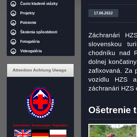
Často kladené otázky
Projekty
17.06.2022
Poistenie
Školenia spôsobilosti
Záchranári HZS
Fotogaléria
slovenskou tu
Videogaléria
chodníku nad R
dolnej končatin
zafixovaná. Za 
Attention Achtung Uwaga
vozidlu HZS a
záchranári HZS 
Ošetrenie 
Instructions Anweisungen Regulamin