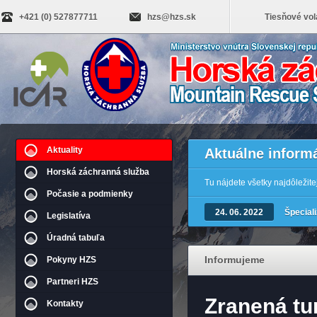
+421 (0) 527877711
hzs@hzs.sk
Tiesňové vol
Aktuality
Aktuálne inform
Horská záchranná služba
Tu nájdete všetky najdôležit
Počasie a podmienky
24. 06. 2022
Špecial
Legislatíva
Úradná tabuľa
Informujeme
Pokyny HZS
Partneri HZS
Zranená tu
Kontakty