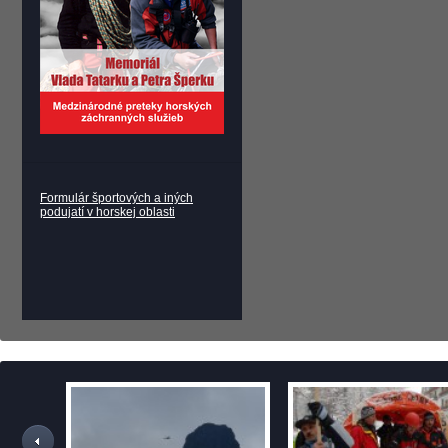
Formulár športových a iných
podujatí v horskej oblasti