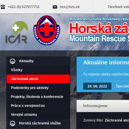
+421 (0) 527877711
hzs@hzs.sk
Tiesňové vol
Aktuality
Aktuálne inform
Všetky
Tu nájdete všetky najdôležit
Záchranné akcie
24. 06. 2022
Špecial
Podmienky pre aktivity
Projekty, školenia a konferencie
Informujeme
Práca s verejnosťou
Verejné oznamy
Zvolený filter:
Záchranné akc
Horská záchranná služba