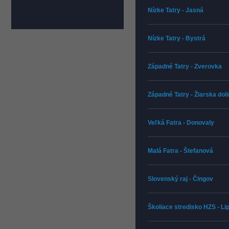
Nízke Tatry - Jasná
Nízke Tatry - Bystrá
Západné Tatry - Zverovka
Západné Tatry - Žiarska dol
Veľká Fatra - Donovaly
Malá Fatra - Štefanová
Slovenský raj - Čingov
Školiace stredisko HZS - L