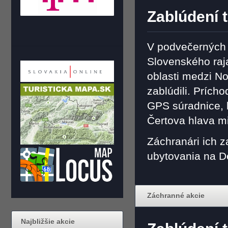
Zablúdení t
V podvečerných 
Slovenského raja 
oblasti medzi N
zablúdili. Prícho
GPS súradnice, k
Čertova hlava m
Záchranári ich z
ubytovania na D
Záchranné akcie
Najbližšie akcie