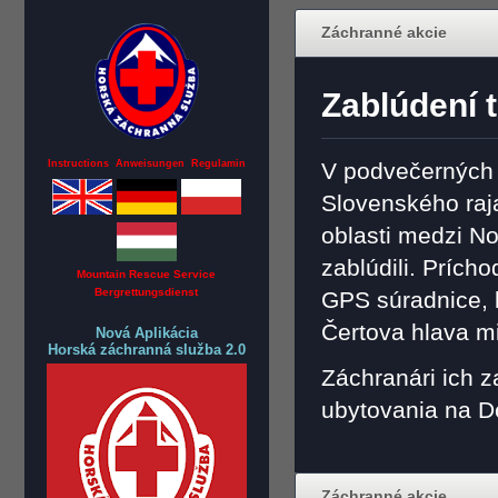
Záchranné akcie
Zablúdení t
Instructions Anweisungen Regulamin
V podvečerných 
Slovenského raja 
oblasti medzi N
zablúdili. Prícho
Mountain Rescue Service
Bergrettungsdienst
GPS súradnice, k
Čertova hlava m
Nová Aplikácia
Horská záchranná služba 2.0
Záchranári ich z
ubytovania na D
Záchranné akcie