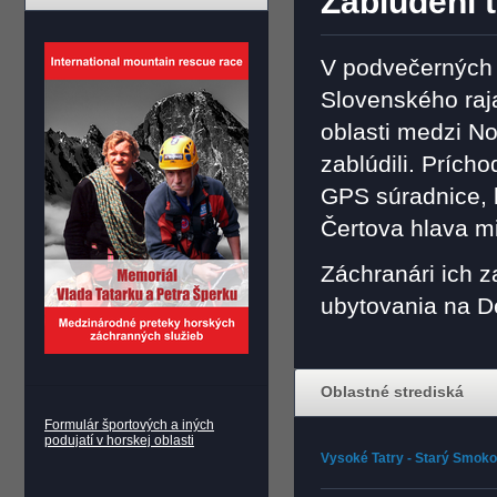
Zablúdení t
V podvečerných 
Slovenského raja 
oblasti medzi N
zablúdili. Prícho
GPS súradnice, k
Čertova hlava m
Záchranári ich z
ubytovania na D
Oblastné strediská
Formulár športových a iných
podujatí v horskej oblasti
Vysoké Tatry - Starý Smok