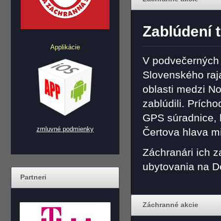
Zablúdení t
Applikácie
V podvečerných 
Slovenského raja 
oblasti medzi N
zablúdili. Prícho
GPS súradnice, k
zmluvné podmienky
Čertova hlava m
Záchranári ich z
ubytovania na D
Partneri
Záchranné akcie