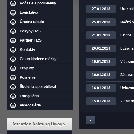
Počasie a podmienky
27.01.2018
Úraz sk
Legislatíva
Úradná tabuľa
25.01.2018
Nočný v
Pokyny HZS
21.01.2018
Lavína v
Partneri HZS
20.01.2018
Lyžiar z
Kontakty
Často kladené otázky
19.01.2018
V Jasne
Projekty
16.01.2018
Záchran
Poistenie
Školenia spôsobilosti
16.01.2018
Uviaznut
Fotogaléria
15.01.2018
V chlad
Videogaléria
Attention Achtung Uwaga